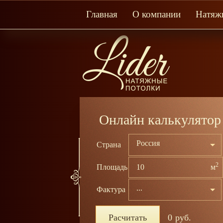
Главная
О компании
Натяж
Онлайн калькулятор
Россия
Страна
2
Площадь
м
...
Фактура
лотно производства Бельгия по
Расчитать
0
руб.