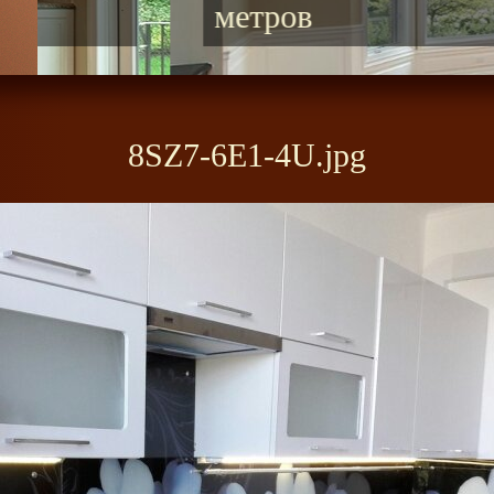
метров
8SZ7-6E1-4U.jpg