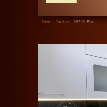
ей
Главная
→
Портфолио
→
8SZ7-6E1-4U.jpg