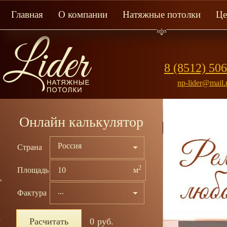
Главная
О компании
Натяжные потолки
Ц
8 (8512) 50
np-lider@mail.
Онлайн калькулятор
Россия
Страна
2
Площадь
м
...
Фактура
Расчитать
0
руб.